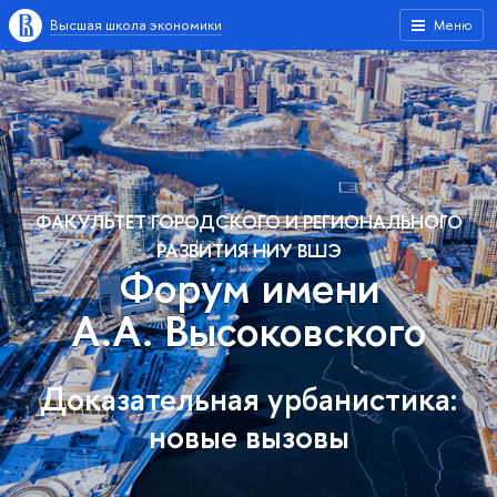
Высшая школа экономики
Меню
ФАКУЛЬТЕТ ГОРОДСКОГО И РЕГИОНАЛЬНОГО
РАЗВИТИЯ НИУ ВШЭ
Форум имени
А.А. Высоковского
Доказательная урбанистика:
новые вызовы