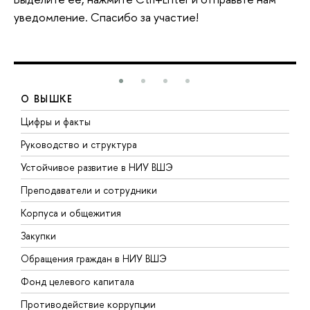
уведомление. Спасибо за участие!
О ВЫШКЕ
Цифры и факты
Л
Руководство и структура
Д
Устойчивое развитие в НИУ ВШЭ
О
Преподаватели и сотрудники
П
Корпуса и общежития
В
Закупки
П
Обращения граждан в НИУ ВШЭ
А
Фонд целевого капитала
Д
Противодействие коррупции
Ц