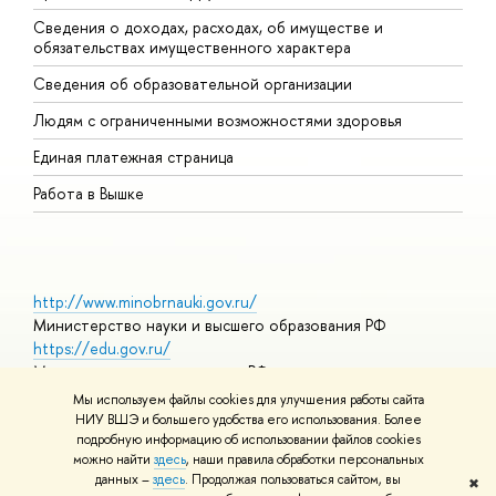
Сведения о доходах, расходах, об имуществе и
Б
обязательствах имущественного характера
О
Сведения об образовательной организации
О
Людям с ограниченными возможностями здоровья
Единая платежная страница
Работа в Вышке
http://www.minobrnauki.gov.ru/
Министерство науки и высшего образования РФ
https://edu.gov.ru/
Министерство просвещения РФ
https://elearning.hse.ru/mooc
Мы используем файлы cookies для улучшения работы сайта
Массовые открытые онлайн-курсы
НИУ ВШЭ и большего удобства его использования. Более
подробную информацию об использовании файлов cookies
можно найти
здесь
, наши правила обработки персональных
данных –
здесь
. Продолжая пользоваться сайтом, вы
✖
© НИУ ВШЭ 1993–2026
Адреса и контакты
Условия