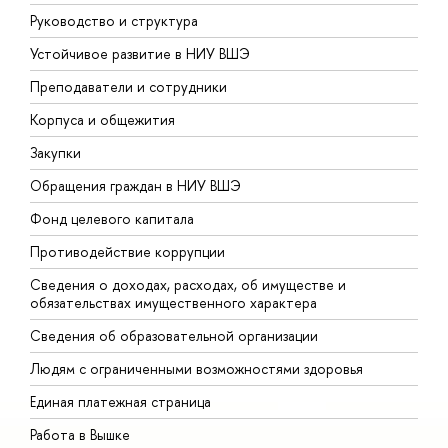
Руководство и структура
Д
Устойчивое развитие в НИУ ВШЭ
О
Преподаватели и сотрудники
П
Корпуса и общежития
В
Закупки
П
Обращения граждан в НИУ ВШЭ
А
Фонд целевого капитала
Д
Противодействие коррупции
Ц
Сведения о доходах, расходах, об имуществе и
Б
обязательствах имущественного характера
О
Сведения об образовательной организации
О
Людям с ограниченными возможностями здоровья
Единая платежная страница
Работа в Вышке