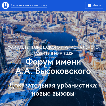
Высшая школа экономики
Меню
ФАКУЛЬТЕТ ГОРОДСКОГО И РЕГИОНАЛЬНОГО
РАЗВИТИЯ НИУ ВШЭ
Форум имени
А.А. Высоковского
Доказательная урбанистика:
новые вызовы