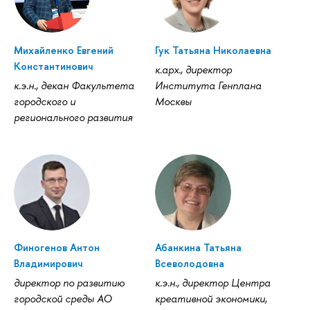
Михайленко Евгений
Гук Татьяна Николаевна
Константинович
к.арх., директор
к.э.н., декан Факультета
Института Генплана
городского и
Москвы
регионального развития
Финогенов Антон
Абанкина Татьяна
Владимирович
Всеволодовна
директор по развитию
к.э.н., директор Центра
городской среды АО
креативной экономики,