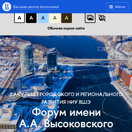
A
A
A
АБB
АБB
АБB
Высшая школа экономики
Меню
А
А
А
А
А
Обычная версия сайта
ФАКУЛЬТЕТ ГОРОДСКОГО И РЕГИОНАЛЬНОГО
РАЗВИТИЯ НИУ ВШЭ
Форум имени
А.А. Высоковского