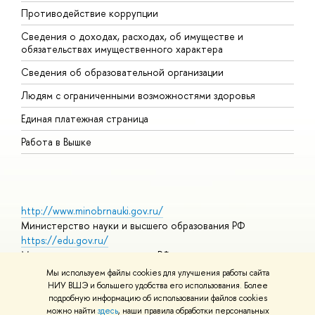
Противодействие коррупции
Ц
Сведения о доходах, расходах, об имуществе и
Б
обязательствах имущественного характера
О
Сведения об образовательной организации
О
Людям с ограниченными возможностями здоровья
Единая платежная страница
Работа в Вышке
http://www.minobrnauki.gov.ru/
Министерство науки и высшего образования РФ
https://edu.gov.ru/
Министерство просвещения РФ
https://elearning.hse.ru/mooc
Мы используем файлы cookies для улучшения работы сайта
Массовые открытые онлайн-курсы
НИУ ВШЭ и большего удобства его использования. Более
подробную информацию об использовании файлов cookies
можно найти
здесь
, наши правила обработки персональных