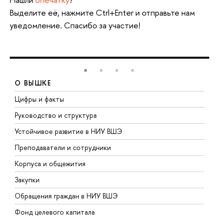
Выделите её, нажмите Ctrl+Enter и отправьте нам
уведомление. Спасибо за участие!
О ВЫШКЕ
Цифры и факты
Л
Руководство и структура
Д
Устойчивое развитие в НИУ ВШЭ
О
Преподаватели и сотрудники
П
Корпуса и общежития
В
Закупки
П
Обращения граждан в НИУ ВШЭ
А
Фонд целевого капитала
Д