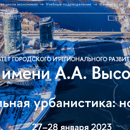
ая школа экономики»
Учебные подразделения
Факультет город
о — 2023
ТЕТ ГОРОДСКОГО И РЕГИОНАЛЬНОГО РАЗВИ
имени А.А. Высо
ьная урбанистика: 
27–28 января 2023