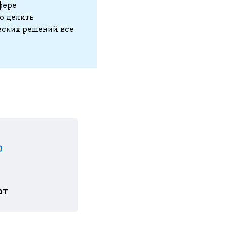
фере
о делить
еских решений все
рт