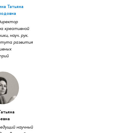
ина Татьяна
лодовна
 директор
а креативной
ики, науч. рук.
тута развития
ивных
трий
Татьяна
ьевна
, ведущий научный