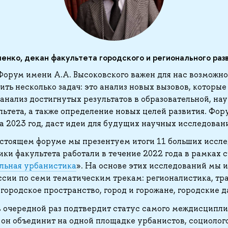
енко, декан факультета городского и регионального ра
Форум имени А.А. Высоковского важен для нас возможн
ть несколько задач: это анализ новых вызовов, которые
 анализ достигнутых результатов в образовательной, на
льтета, а также определение новых целей развития. Фо
на 2023 год, даст идеи для будущих научных исследован
дстоящем форуме мы презентуем итоги 11 больших иссле
ки факультета работали в течение 2022 года в рамках 
льная урбанистика
». На основе этих исследований мы
сии по семи тематическим трекам: регионалистика, тр
 городское пространство, город и горожане, городские д
в очередной раз подтвердит статус самого междисципл
 он объединит на одной площадке урбанистов, социолого