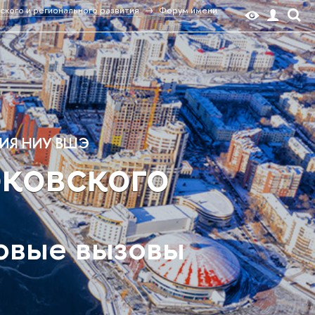
ского и регионального развития
Форум имени
ТИЯ НИУ ВШЭ
ковского
новые вызовы