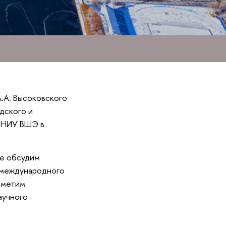
.А. Высоковского
дского и
е НИУ ВШЭ в
те обсудим
в международного
наметим
аучного