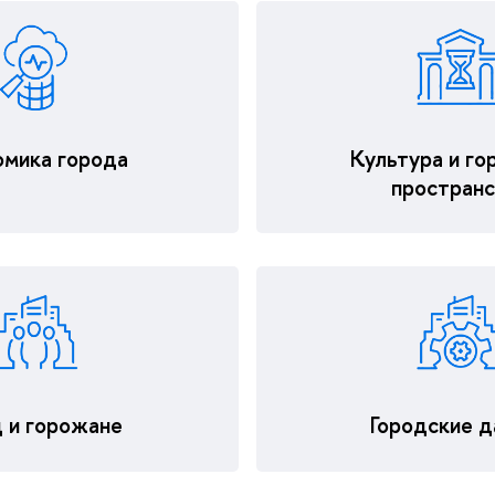
мика города
Культура и го
простран
д и горожане
Городские 