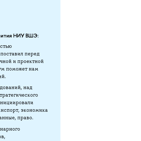
звития НИУ ВШЭ:
остью
 поставил перед
учной и проектной
рум поможет нам
ий.
дований, над
стратегического
 инициировали
анспорт, экономика
анные, право.
инарного
в,