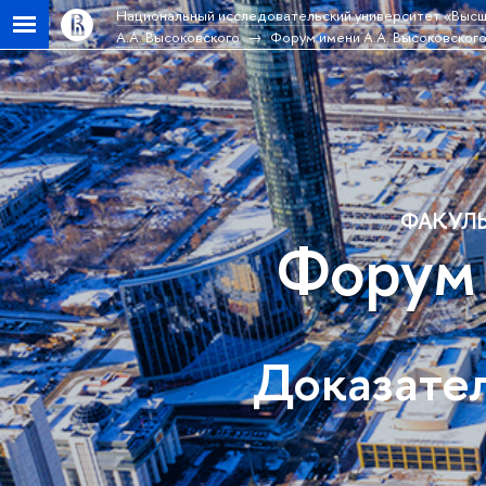
Национальный исследовательский университет «Высш
А.А. Высоковского
Форум имени А.А. Высоковског
ФАКУЛЬ
Форум 
Доказател