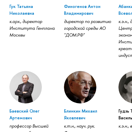
Гук Татьяна
Финогенов Антон
Абанк
Николаевна
Владимирович
Всево
к.арх., директор
директор по развитию
к.э.н.,
Института Генплана
городской среды АО
Центр
Москвы
"ДОМ.РФ"
эконом
Инсти
креат
индус
Баевский Олег
Блинкин Михаил
Гудзь 
Артемович
Яковлевич
Васил
профессор Высшей
к.т.н., науч. рук.
к.э.н.