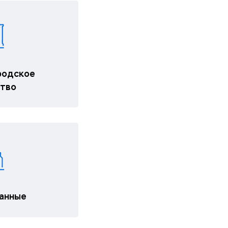
родское
ство
данные