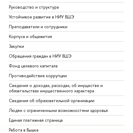
Руководство и структура
Д
Устойчивое развитие в НИУ ВШЭ
О
Преподаватели и сотрудники
П
Корпуса и общежития
В
Закупки
П
Обращения граждан в НИУ ВШЭ
А
Фонд целевого капитала
Д
Противодействие коррупции
Ц
Сведения о доходах, расходах, об имуществе и
Б
обязательствах имущественного характера
О
Сведения об образовательной организации
О
Людям с ограниченными возможностями здоровья
Единая платежная страница
Работа в Вышке